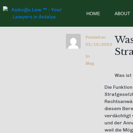
HOME
ABOUT
Was
Posted on
03/10/2023
Str
In
Blog
Was ist
Die Funktion
Strafgesetzb
Rechtsanwält
diesem Berei
verdächtigt
und der Anna
weil die Mög