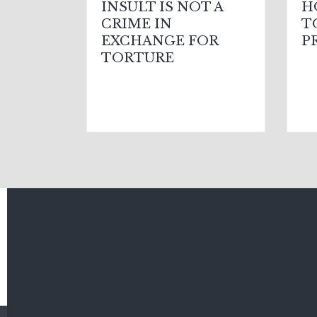
INSULT IS NOT A
H
CRIME IN
T
EXCHANGE FOR
P
TORTURE