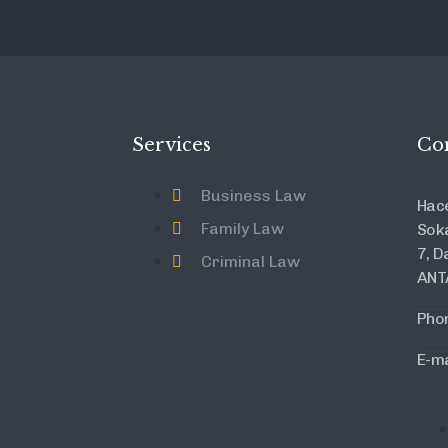
Services
Co
Business Law
Hace
Family Law
Soka
7, D
Criminal Law
ANT
Pho
E-ma