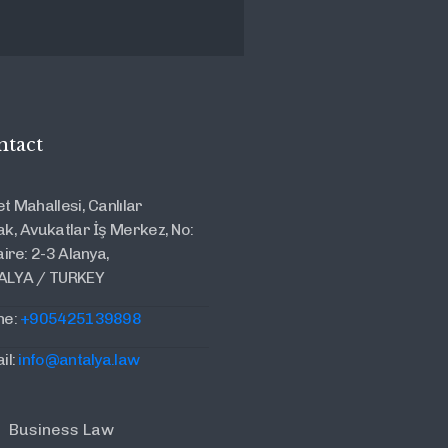
ntact
t Mahallesi, Canlılar
k, Avukatlar İş Merkez, No:
aire: 2-3 Alanya,
ALYA / TURKEY
ne:
+905425139898
il:
info@antalya.law
Business Law