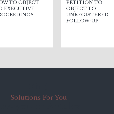
OW TO OBJECT
PETITION TO
O EXECUTIVE
OBJECT TO
ROCEEDINGS
UNREGISTERED
FOLLOW-UP
Find
Solutions For You
Lawyers in Antalya