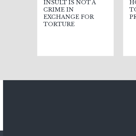
INSULT IS NOT A
H
CRIME IN
T
EXCHANGE FOR
P
TORTURE