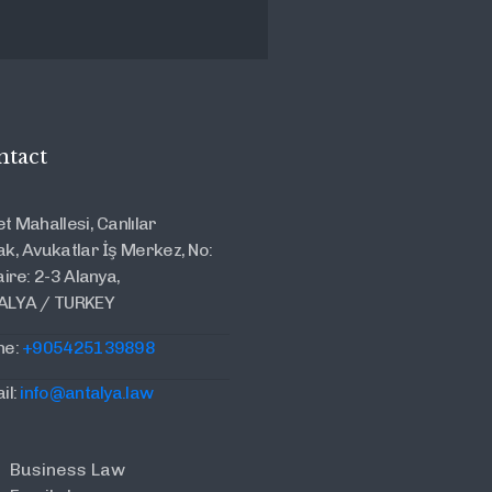
ntact
t Mahallesi, Canlılar
k, Avukatlar İş Merkez, No:
aire: 2-3 Alanya,
ALYA / TURKEY
ne:
+905425139898
il:
info@antalya.law
Business Law