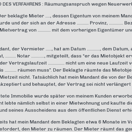
 DES VERFAHRENS : Räumungsanspruch wegen Neuerwerb 
 Der beklagte Mieter …., dessen Eigentum von meinem Mand
rde und der sich an der Adresse ………. Provinz, ………… Bezir
ietvertrag von ……….. mit dem vorherigen Eigentümer und
dant, der Vermieter ….., hat am Datum ……….., dem Datum,
, ……… Notar ……….., mitgeteilt, dass “er das Mietobjekt e
der Vertragslaufzeit ………….. nicht um eine neue Laufzeit 
bis ………. räumen muss”. Der Beklagte räumte das Mietobjek
Mietzeit nicht. Tatsächlich hat mein Mandant die von der 
akzeptiert und behauptet, der Vertrag sei nicht verlänger
etete Immobilie wurde später von meinem Kunden erworbe
t lebte nämlich selbst in einer Mietwohnung und kaufte d
und seines Ausscheidens aus dem öffentlichen Dienst erhie
eits hat mein Mandant dem Beklagten etwa 6 Monate im 
efordert, den Mieter zu räumen. Der Mieter räumt das gemi