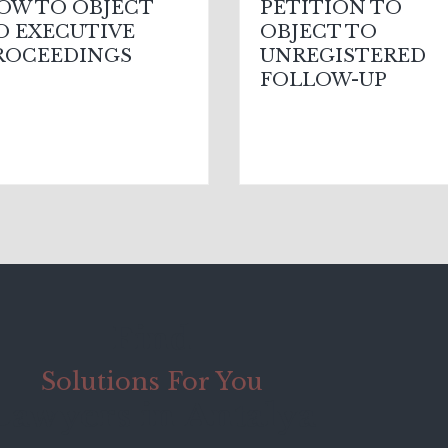
OW TO OBJECT
PETITION TO
O EXECUTIVE
OBJECT TO
ROCEEDINGS
UNREGISTERED
FOLLOW-UP
Find
Solutions For You
Lawyers in Antalya