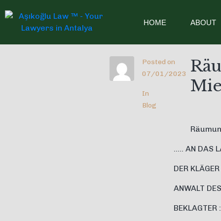
HOME
ABOUT
Räu
Posted on
07/01/2023
Mie
In
Blog
Räumun
….. AN DAS 
DER KLÄGER 
ANWALT DES
BEKLAGTER :