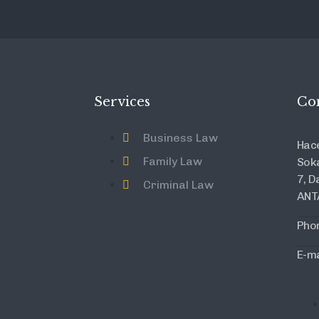
Services
Co
Business Law
Hace
Family Law
Soka
7, D
Criminal Law
ANT
Pho
E-ma