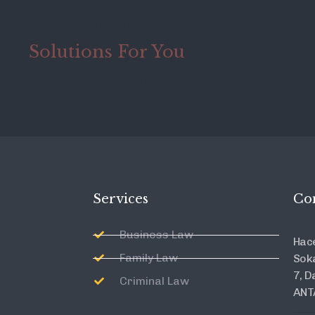
Find
Solutions For You
Lawyers in Antalya
Services
Co
Business Law
Hace
Family Law
Soka
7, D
Criminal Law
ANT