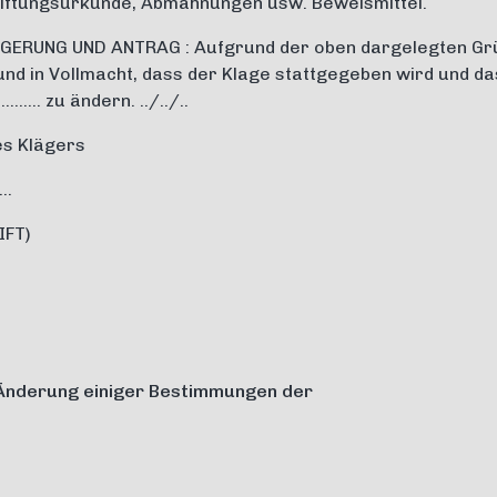
tiftungsurkunde, Abmahnungen usw. Beweismittel.
ERUNG UND ANTRAG : Aufgrund der oben dargelegten Gr
und in Vollmacht, dass der Klage stattgegeben wird und da
…….. zu ändern. ../../..
es Klägers
….
IFT)
Änderung einiger Bestimmungen der