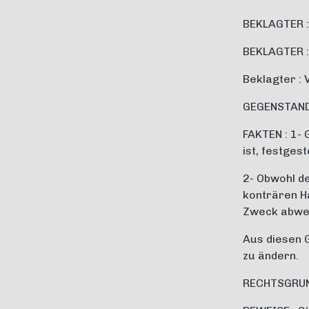
BEKLAGTER : 
BEKLAGTER :
Beklagter : 
GEGENSTAND 
FAKTEN : 1- 
ist, festges
2- Obwohl d
konträren H
Zweck abweic
Aus diesen G
zu ändern.
RECHTSGRUN